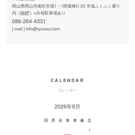
岡山県岡山市南区市場1－1関連棟C-23 市場ふくふく通り
内（
MAP
）※共有駐車場あり
086-264-4331
[ mail ] info@tyuusui.com
CALENDAR
カレンダー
2026年8月
日
月
火
水
木
金
土
1