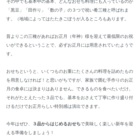
その中でも基本中の基本、どんなおせち料理にも入っているのが
「黒豆」「田作り」「数の子」の３つで祝い肴三種と呼ばれま
す。（地域によってはたたきごぼうが入るところもあります。
昔よりこの三種があればお正月（年神）様を迎えて最低限のお祝
いができるということで、必ずお正月には用意されていたようで
す。
おせちというと、いくつものお重にたくさんの料理を詰めたもの
を用意しなければ！と思いがちですが、家族で囲む手作りのお正
月の食卓には決まりはありません。できるものを食べたいだけ。
それがたとえたった３品でも、基本をおさえて丁寧に作り盛り付
けるだけでお正月らしい特別感は演出できます。
今年はぜひ、
３品からはじめるおせち
で美味しく楽しい新年を迎
える準備をしましょう！