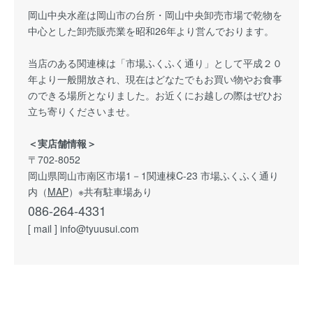
岡山中央水産は岡山市の台所・岡山中央卸売市場で乾物を
中心とした卸売販売業を昭和26年より営んでおります。
当店のある関連棟は「市場ふくふく通り」として平成２０
年より一般開放され、現在はどなたでもお買い物やお食事
のできる場所となりました。お近くにお越しの際はぜひお
立ち寄りくださいませ。
＜実店舗情報＞
〒702-8052
岡山県岡山市南区市場1－1関連棟C-23 市場ふくふく通り
内（
MAP
）※共有駐車場あり
086-264-4331
[ mail ] info@tyuusui.com