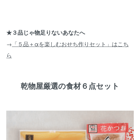
★３品じゃ物足りないあなたへ
→
「５品＋αを楽しむおせち作りセット」はこち
ら
乾物屋厳選の食材６点セット