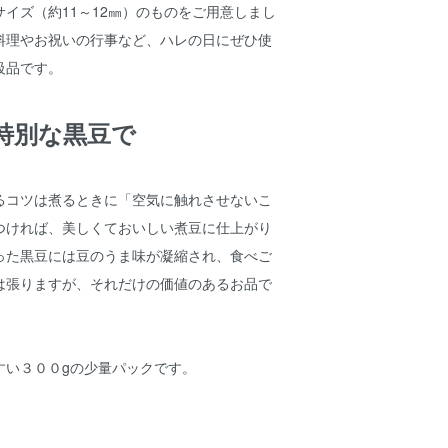
イズ（約11～12㎜）のものをご用意しまし
料理やお祝いの行事など、ハレの日にぜひ使
級品です。
特別な黒豆で
るコツは煮るときに「空気に触れさせないこ
つければ、美しくておいしい煮豆に仕上がり
った黒豆には豆のうま味が凝縮され、食べご
は張りますが、それだけの価値のあるお品で
すい３００gの少量パックです。