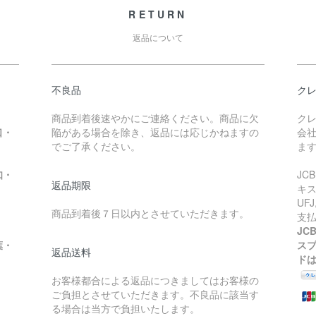
RETURN
返品について
不良品
ク
商品到着後速やかにご連絡ください。商品に欠
ク
口・
陥がある場合を除き、返品には応じかねますの
会社
）
でご了承ください。
ま
知・
JC
返品期限
キス
UF
商品到着後７日以内とさせていただきます。
支
JC
葉・
ス
返品送料
ド
お客様都合による返品につきましてはお客様の
ご負担とさせていただきます。不良品に該当す
る場合は当方で負担いたします。