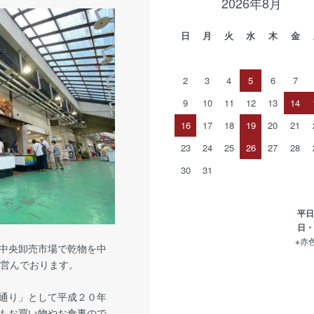
2026年8月
日
月
火
水
木
金
2
3
4
5
6
7
9
10
11
12
13
14
16
17
18
19
20
21
23
24
25
26
27
28
30
31
平日・
日・祝
※赤
中央卸売市場で乾物を中
り営んでおります。
通り」として平成２０年
もお買い物やお食事ので