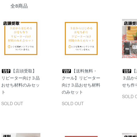
全8商品
【店頭受取】
【送料無料・
【
リピーター向け３品
クール】リピーター
３品か
おせち材料のみセッ
向け３品おせち材料
せち作
ト
のみセット
SOLD 
SOLD OUT
SOLD OUT