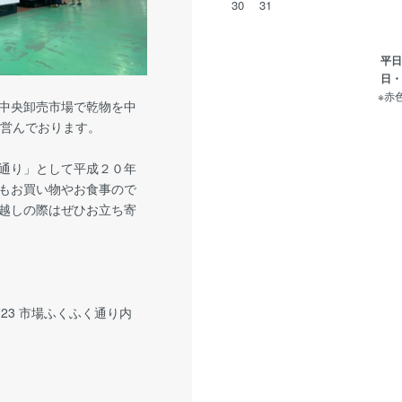
30
31
平日・
日・祝
※赤
中央卸売市場で乾物を中
り営んでおります。
通り」として平成２０年
もお買い物やお食事ので
越しの際はぜひお立ち寄
23 市場ふくふく通り内