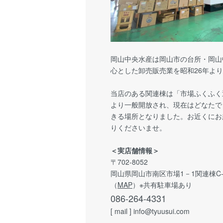
岡山中央水産は岡山市の台所・岡山
心とした卸売販売業を昭和26年よ
当店のある関連棟は「市場ふくふく
より一般開放され、現在はどなたで
きる場所となりました。お近くにお
りくださいませ。
＜実店舗情報＞
〒702-8052
岡山県岡山市南区市場1－1関連棟C-
（
MAP
）※共有駐車場あり
086-264-4331
[ mail ] info@tyuusui.com