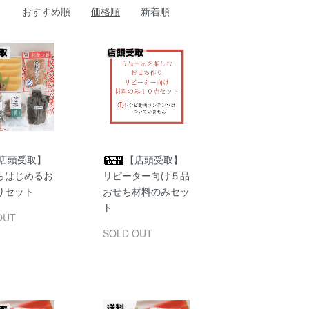
おすすめ順
価格順
新着順
店頭受取】
【店頭受取】
らはじめるお
リピーター向け５品
りセット
おせち材料のみセッ
ト
OUT
SOLD OUT