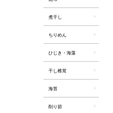
煮干し
ちりめん
ひじき・海藻
干し椎茸
海苔
削り節