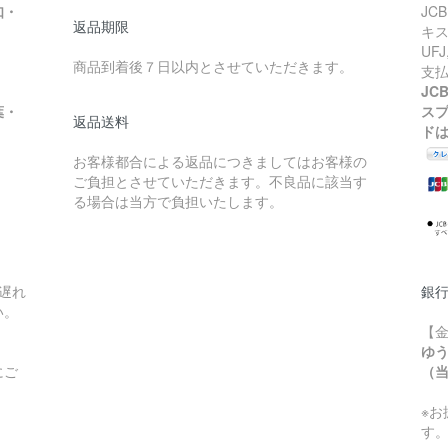
知・
JC
返品期限
キス
UF
商品到着後７日以内とさせていただきます。
支
JC
葉・
ス
返品送料
ド
お客様都合による返品につきましてはお客様の
ご負担とさせていただきます。不良品に該当す
る場合は当方で負担いたします。
遅れ
銀
い。
【
ゆ
にご
（当
※
す