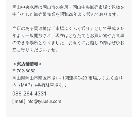
岡山中央水産は岡山市の台所・岡山中央卸売市場で乾物を
中心とした卸売販売業を昭和26年より営んでおります。
当店のある関連棟は「市場ふくふく通り」として平成２０
年より一般開放され、現在はどなたでもお買い物やお食事
のできる場所となりました。お近くにお越しの際はぜひお
立ち寄りくださいませ。
＜実店舗情報＞
〒702-8052
岡山県岡山市南区市場1－1関連棟C-23 市場ふくふく通り
内（
MAP
）※共有駐車場あり
086-264-4331
[ mail ] info@tyuusui.com