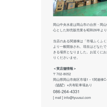
岡山中央水産は岡山市の台所・岡山
心とした卸売販売業を昭和26年よ
当店のある関連棟は「市場ふくふく
より一般開放され、現在はどなたで
きる場所となりました。お近くにお
りくださいませ。
＜実店舗情報＞
〒702-8052
岡山県岡山市南区市場1－1関連棟C-
（
MAP
）※共有駐車場あり
086-264-4331
[ mail ] info@tyuusui.com