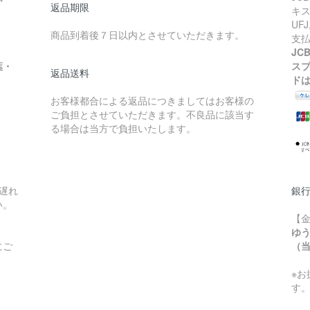
返品期限
キス
UF
商品到着後７日以内とさせていただきます。
支
JC
葉・
ス
返品送料
ド
お客様都合による返品につきましてはお客様の
ご負担とさせていただきます。不良品に該当す
る場合は当方で負担いたします。
遅れ
銀
い。
【
ゆ
にご
（当
※
す