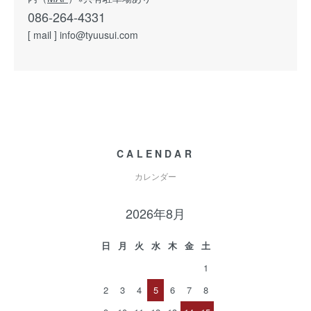
086-264-4331
[ mail ] info@tyuusui.com
CALENDAR
カレンダー
2026年8月
日
月
火
水
木
金
土
1
2
3
4
5
6
7
8